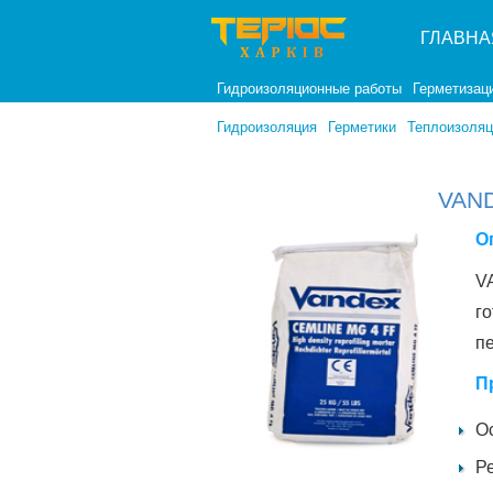
ГЛАВНА
Гидроизоляционные работы
Герметизац
Гидроизоляция
Герметики
Теплоизоляц
VAN
О
V
г
п
П
О
Р