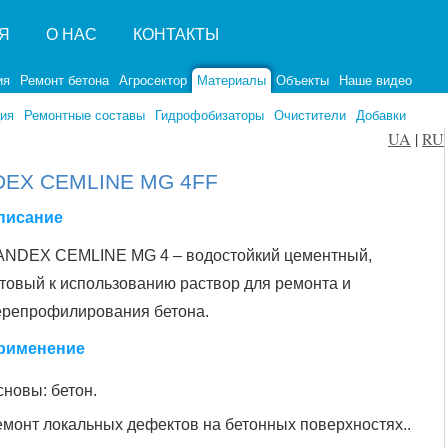
Я
О НАС
КОНТАКТЫ
ия
Ремонт бетона
Агросектор
Материалы
Объекты
Наше видео
ия
Ремонтные составы
Гидрофобизаторы
Очистители
Добавки
UA
|
RU
DEX CEMLINE MG 4FF
писание
ANDEX CEMLINE MG 4 – водостойкий цементный,
отовый к использованию раствор для ремонта и
ерепрофилирования бетона.
рименение
сновы: бетон.
емонт локальных дефектов на бетонных поверхностях..