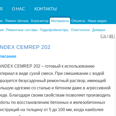
Я
О НАС
КОНТАКТЫ
ия
Ремонт бетона
Агросектор
Материалы
Объекты
Наше видео
ия
Ремонтные составы
Гидрофобизаторы
Очистители
Добавки
UA
|
RU
NDEX CEMREP 202
писание
ANDEX CEMREP 202 – готовый к использованию
атериал в виде сухой смеси. При смешивании с водой
бразуется безусадочный ремонтный раствор, имеющий
ольшую адгезию со сталью и бетоном даже в агрессивной
реде. Благодаря своим свойствам позволяет производить
аботы по восстановлению бетонных и железобетонных
нструкций на толщину от 5 до 100 мм, когда наиболее