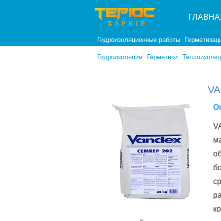
ГЛАВНА
Гидроизоляционные работы
Герметизац
Гидроизоляция
Герметики
Теплоизоляц
VA
О
V
м
о
б
с
р
ко