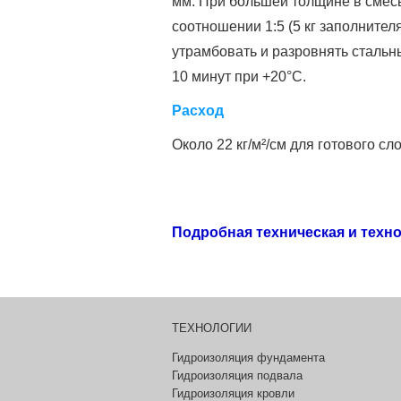
мм. При большей толщине в смес
соотношении 1:5 (5 кг заполнител
утрамбовать и разровнять стальн
10 минут при +20°C.
Расход
Около 22 кг/м²/см для готового сло
Подробная техническая и техн
ТЕХНОЛОГИИ
Гидроизоляция фундамента
Гидроизоляция подвала
Гидроизоляция кровли