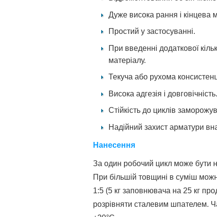
Дуже висока рання і кінцева м
Простий у застосуванні.
При введенні додаткової кіл
матеріалу.
Текуча або рухома консистенц
Висока адгезія і довговічність
Стійкість до циклів заморожу
Надійний захист арматури внас
Нанесення
За один робочий цикл може бути 
При більшій товщині в суміш можн
1:5 (5 кг заповнювача на 25 кг пр
розрівняти сталевим шпателем. Ч