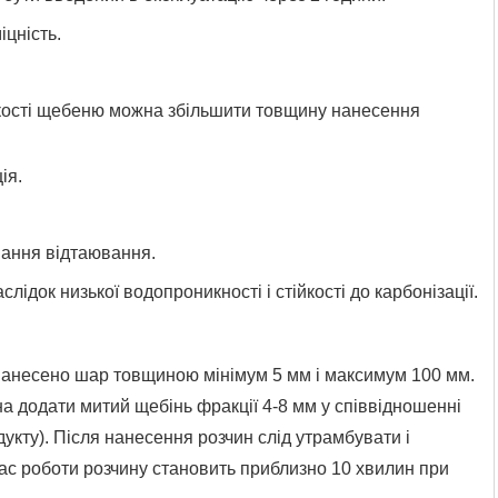
іцність.
ькості щебеню можна збільшити товщину нанесення
ія.
.
вання відтаювання.
лідок низької водопроникності і стійкості до карбонізації.
нанесено шар товщиною мінімум 5 мм і максимум 100 мм.
а додати митий щебінь фракції 4-8 мм у співвідношенні
одукту). Після нанесення розчин слід утрамбувати і
ас роботи розчину становить приблизно 10 хвилин при