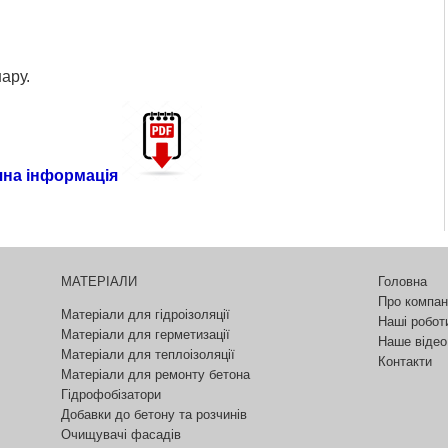
ару.
чна інформація
МАТЕРІАЛИ
Головна
Про компан
Матеріали для гідроізоляції
Наші робот
Матеріали для герметизації
Наше відео
Матеріали для теплоізоляції
Контакти
Матеріали для ремонту бетона
Гідрофобізатори
Добавки до бетону та розчинів
Очищувачі фасадів