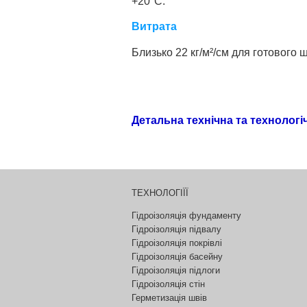
+20°C.
Витрата
Близько 22 кг/м²/см для готового ш
Детальна технічна та технологі
ТЕХНОЛОГІЇЇ
Гідроізоляція фундаменту
Гідроізоляція підвалу
Гідроізоляція покрівлі
Гідроізоляція басейну
Гідроізоляція підлоги
Гідроізоляція стін
Герметизація швів