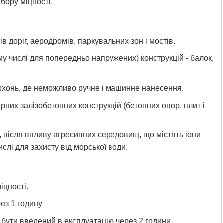
бору міцності.
в доріг, аеродромів, паркувальних зон і мостів.
у числі для попередньо напружених) конструкцій - балок,
хонь, де неможливо ручне і машинне нанесення.
рних залізобетонних конструкцій (бетонних опор, плит і
, після впливу агресивних середовищ, що містять іони
ислі для захисту від морської води.
іцності.
рез 1 годину
бути введений в експлуатацію через 2 години.