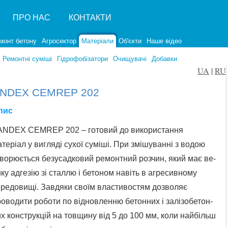
ПРО НАС
КОНТАКТИ
монт бетону
Агросектор
Матеріали
Об'єкти
Наше відео
Ремонтні суміші
Гідрофобізатори
Очищувачі
Добавки
UA
|
RU
NDEX CEMREP 202
пис
ANDEX CEMREP 202 – готовий до використання
теріал у вигляді сухої суміші. При змішуванні з водою
ворюється безусадковий ремонтний розчин, який має ве-
ку адгезію зі сталлю і бетоном навіть в агресивному
ередовищі. Завдяки своїм властивостям дозволяє
оводити роботи по відновленню бетонних і залізобетон-
х конструкцій на товщину від 5 до 100 мм, коли найбільш