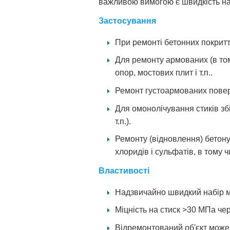
важливою вимогою є швидкість на
Застосування
При ремонті бетонних покритті
Для ремонту армованих (в том
опор, мостових плит і т.п..
Ремонт густоармованих повер
Для омонолічування стиків збі
т.п.).
Ремонту (відновлення) бетону
хлоридів і сульфатів, в тому ч
Властивості
Надзвичайно швидкий набір м
Міцність на стиск >30 МПа че
Відремонтований об'єкт може 