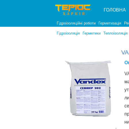
ГОЛОВНА
Гідроізоляційні роботи
Герметизація
Ре
Гідроізоляція
Герметики
Теплоізоляція
VA
О
V
ма
ут
ли
с
пр
ни