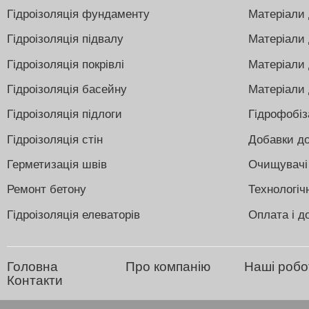
Гідроізоляція фундаменту
Матеріали 
Гідроізоляція підвалу
Матеріали 
Гідроізоляція покрівлі
Матеріали 
Гідроізоляція басейну
Матеріали 
Гідроізоляція підлоги
Гідрофобіз
Гідроізоляція стін
Добавки до
Герметизація швів
Очищувачі
Ремонт бетону
Технологіч
Гідроізоляція елеваторів
Оплата і д
Головна
Про компанію
Наші робо
Контакти