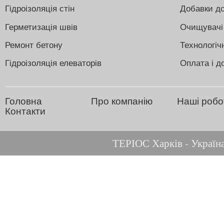
Гідроізоляція стін
Добавки до
Герметизація швів
Очищувачі
Ремонт бетону
Технологіч
Гідроізоляція елеваторів
Оплата і д
Головна
Про компанію
Наші робо
Контакти
ТЕРІОС Харків - Україна