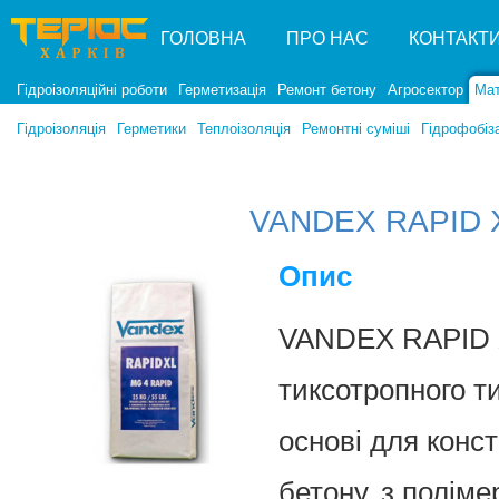
ГОЛОВНА
ПРО НАС
КОНТАКТ
Гідроізоляційні роботи
Герметизація
Ремонт бетону
Агросектор
Мат
Гідроізоляція
Герметики
Теплоізоляція
Ремонтні суміші
Гідрофобіз
VANDEX RAPID 
Опис
VANDEX RAPID 
тиксотропного т
основі для конс
бетону, з полім