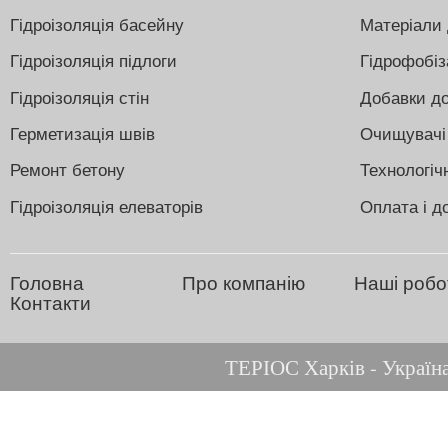
Гідроізоляція басейну
Матеріали 
Гідроізоляція підлоги
Гідрофобіз
Гідроізоляція стін
Добавки до
Герметизація швів
Очищувачі
Ремонт бетону
Технологіч
Гідроізоляція елеваторів
Оплата і д
Головна
Про компанію
Наші робо
Контакти
ТЕРІОС Харків - Україна