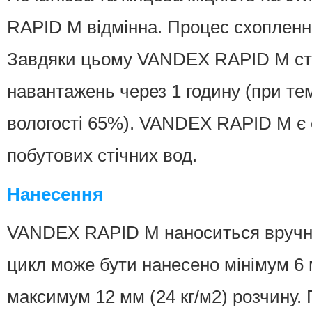
RAPID M відмінна. Процес схопленн
Завдяки цьому VANDEX RAPID M ста
навантажень через 1 годину (при те
вологості 65%). VANDEX RAPID M є 
побутових стічних вод.
Нанесення
VANDEX RAPID M наноситься вручну
цикл може бути нанесено мінімум 6 м
максимум 12 мм (24 кг/м2) розчину. 