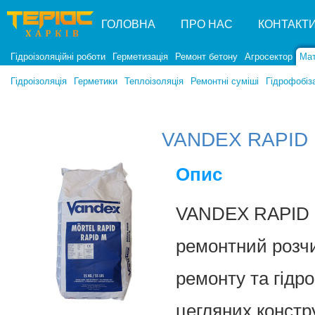
ГОЛОВНА
ПРО НАС
КОНТАКТ
Гідроізоляційні роботи
Герметизація
Ремонт бетону
Агросектор
Мат
Гідроізоляція
Герметики
Теплоізоляція
Ремонтні суміші
Гідрофобіз
VANDEX RAPID
Опис
VANDEX RAPID 
ремонтний розч
ремонту та гідро
цегляних констр