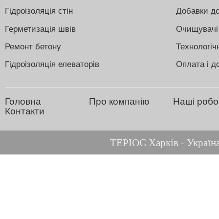
Гідроізоляція стін
Добавки до
Герметизація швів
Очищувачі
Ремонт бетону
Технологіч
Гідроізоляція елеваторів
Оплата і д
Головна
Про компанію
Наші робо
Контакти
ТЕРІОС Харків - Україна