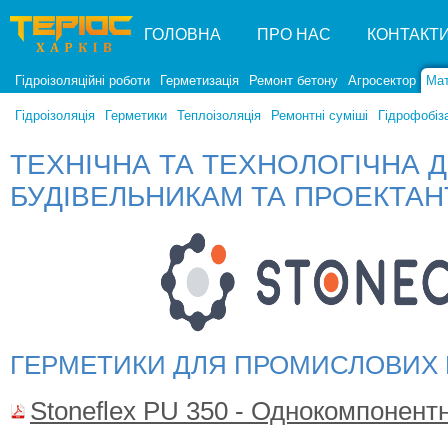
ГОЛОВНА
ПРО НАС
КОНТАКТ
Гідроізоляційні роботи
Герметизація
Ремонт бетону
Агросектор
Мат
Гідроізоляція
Герметики
Теплоізоляція
Ремонтні суміші
Гідрофобіз
ТЕХНІЧНА ТА ТЕХНОЛОГІЧНА 
БУДІВЕЛЬНИКАМ ТА ПРОЕКТА
ГЕРМЕТИКИ ДЛЯ ПРОМИСЛОВИХ 
Stoneflex PU 350 - Однокомпонент