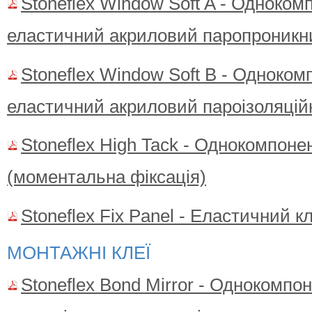
Stoneflex Window Soft A - Одноко
еластичний акриловий паропроникн
Stoneflex Window Soft B - Одноко
еластичний акриловий пароізоляцій
Stoneflex High Tack - Однокомпоне
(моментальна фіксація)
Stoneflex Fix Panel - Еластичний к
МОНТАЖНІ КЛЕЇ
Stoneflex Bond Mirror - Однокомпо